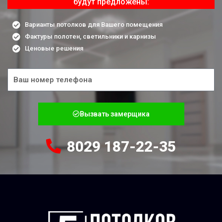
будут предложены:
Варианты потолков для Вашего помещения
Фактуры полотен, светильники и карнизы
Ценовые решения
Телефон
Вызвать замерщика
8029 187-22-35